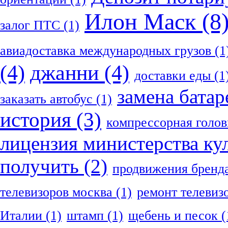
Илон Маск
(8
залог ПТС
(1)
авиадоставка международных грузов
(1
(4)
джанни
(4)
доставки еды
(1
замена батар
заказать автобус
(1)
история
(3)
компрессорная голов
лицензия министерства ку
получить
(2)
продвижения бренд
телевизоров москва
(1)
ремонт телевиз
Италии
(1)
штамп
(1)
щебень и песок
(