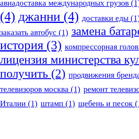
авиадоставка международных грузов
(1
(4)
джанни
(4)
доставки еды
(1
замена батар
заказать автобус
(1)
история
(3)
компрессорная голов
лицензия министерства ку
получить
(2)
продвижения бренд
телевизоров москва
(1)
ремонт телевиз
Италии
(1)
штамп
(1)
щебень и песок
(