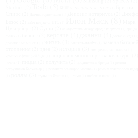
Samsung
(2)
SpaceX
(2)
Tesla
(5)
Starlink
(2)
Бритни
БИДЕ SENSPA WINIA ENTRY
(1)
Спирс
(2)
Депозит нотариуса
(2)
Джеф
Датчики ориентации
(1)
Илон Маск
(8)
Безос
(2)
Марк
Займ под залог ПТС
(1)
Цукерберг
(2)
Суши
(2)
авиадоставка международных грузов
(1)
аренда
версаче
(4)
джанни
(4)
бизнес
(2)
люлек
(1)
доставки еды
(1
жизнь
(3)
замена батаре
драгоценные монеты
(1)
заказать автобус
(1)
история
(3)
отопления
(2)
идея
(2)
компрессорная головка
(1)
лицензия министерства культуры
(2
крышки с функцией биде
(1)
пицца
(2)
получить
(2)
печать
(1)
продвижения бренда
(1)
ремонт
погрузчиков Балканкар
(1)
ремонт телевизоров москва
(1)
ремонт телевизоров недо
роллы
(3)
(1)
стулья из Италии
(1)
штамп
(1)
щебень и песок
(1)