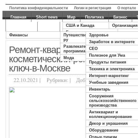
Политика конфиденциальности
Логин и регистрация
О портале
Главная
Short news
Мир
Политика
Бизнес
США и Канада
Организация
RSS для за
Экономика
Факты
Галерея
Статьи
Британия
Финансы
Путешествовать с пракк
Здоровье
Четверг, Август
Китай
ру
Заработок в интернете
Ремонт-квартир-в-Москве-капи
Россия
Развлекательная
СЕО
программа
косметический-ремонт-отделка
Полезное для Ума
Мода
Продукты питания
ключ-в-Москве
Техника и электроника
Интернет-маркетинг
22.10.2021 |
Рубрики: |
Добавлено:
DrumON
Учебные заведения
Инвентарь
Cооружения
сельскохозяйственного
производства
Антиквариат и
коллекционирование
Декор и украшения
Оборудование
Отдых,туризм