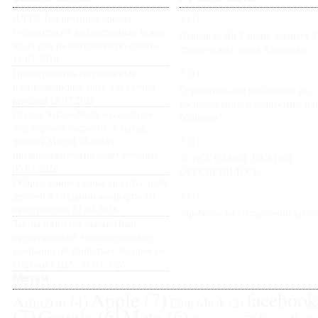
(UPD) Три крупных бренда
5
(1)
столкнулись с коллективным иском
Леонардо Ди Каприо обещает $
из-за цен на оперативную память.
тропических лесов Амазонки
15.07.2026
Преимущества современных
5
(1)
парикмахерских моек для салона
Отрицательные показатели по
красоты
15.07.2026
расположению в коллективе ил
Студия Arkane Studios находится
общении!
под угрозой закрытия, а выход
фильма Marvel «Блэйд»
3
(2)
предположительно будет отменен.
🔖 ВСЕ САМОЕ ВАЖНОЕ
05.07.2026
ОБЕСЦЕНИЛОСЬ.
Оборудование салона красоты: роль
деталей в создании комфортного
3
(1)
пространства
21.04.2026
Заработок на составлении крос
Завтра начнутся удары: Иран
предупреждает технологические
компании об убийствах лидеров со
стороны США.
31.03.2026
Метки
Apple
(7)
facebook
Amazon
(4)
Elon Musk
(2)
(7)
Google
(6)
Meta
(6)