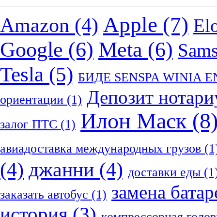
Apple
(7)
Amazon
(4)
El
Google
(6)
Meta
(6)
Sam
Tesla
(5)
БИДЕ SENSPA WINIA 
Депозит нотари
ориентации
(1)
Илон Маск
(8
залог ПТС
(1)
авиадоставка международных грузов
(1
(4)
джанни
(4)
доставки еды
(1
замена батар
заказать автобус
(1)
история
(3)
компрессорная голов