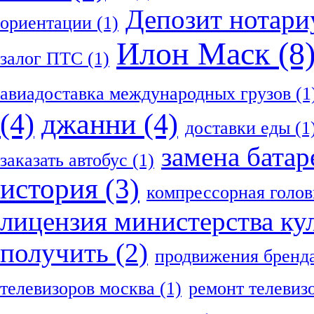
Депозит нотари
ориентации
(1)
Илон Маск
(8
залог ПТС
(1)
авиадоставка международных грузов
(1
(4)
джанни
(4)
доставки еды
(1
замена батар
заказать автобус
(1)
история
(3)
компрессорная голов
лицензия министерства ку
получить
(2)
продвижения бренд
телевизоров москва
(1)
ремонт телевиз