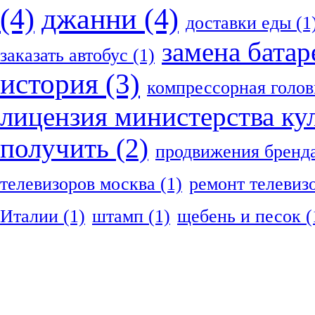
(4)
джанни
(4)
доставки еды
(1
замена батар
заказать автобус
(1)
история
(3)
компрессорная голов
лицензия министерства ку
получить
(2)
продвижения бренд
телевизоров москва
(1)
ремонт телевиз
Италии
(1)
штамп
(1)
щебень и песок
(