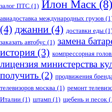
Илон Маск
(8
залог ПТС
(1)
авиадоставка международных грузов
(1
(4)
джанни
(4)
доставки еды
(1
замена батар
заказать автобус
(1)
история
(3)
компрессорная голов
лицензия министерства ку
получить
(2)
продвижения бренд
телевизоров москва
(1)
ремонт телевиз
Италии
(1)
штамп
(1)
щебень и песок
(