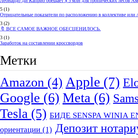
Леонардо Ди Каприо обещает $ 5 млн для тропических лесов А
5
(1)
Отрицательные показатели по расположению в коллективе или
3
(2)
🔖 ВСЕ САМОЕ ВАЖНОЕ ОБЕСЦЕНИЛОСЬ.
3
(1)
Заработок на составлении кроссвордов
Метки
Apple
(7)
Amazon
(4)
El
Google
(6)
Meta
(6)
Sam
Tesla
(5)
БИДЕ SENSPA WINIA 
Депозит нотари
ориентации
(1)