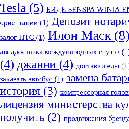
Tesla
(5)
БИДЕ SENSPA WINIA 
Депозит нотари
ориентации
(1)
Илон Маск
(8
залог ПТС
(1)
авиадоставка международных грузов
(1
(4)
джанни
(4)
доставки еды
(1
замена батар
заказать автобус
(1)
история
(3)
компрессорная голов
лицензия министерства ку
получить
(2)
продвижения бренд