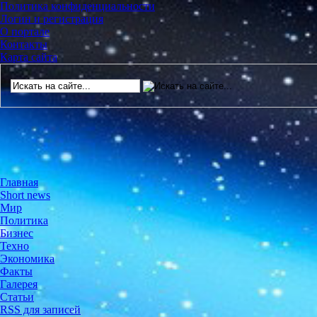
Политика конфиденциальности
Логин и регистрация
О портале
Контакты
Карта сайта
Главная
Short news
Мир
Политика
Бизнес
Техно
Экономика
Факты
Галерея
Статьи
RSS для записей