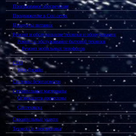
Программное обеспечение
(2)
Продвижение в Соц.сетях
(3)
Продукты питания
(9)
Ремонт и обслуживание техники и оборудования
(6)
Ремонт и обслуживание бытовой техники
(3)
Ремонт мобильных телефонов
(1)
СЕО
(2)
Web-Дизайн
(1)
Системы безопасности
(1)
Строительные материалы
(23)
Огнезащита древесины
(1)
Сантехника
(6)
Строительные услуги
(23)
Техника и электроника
(7)