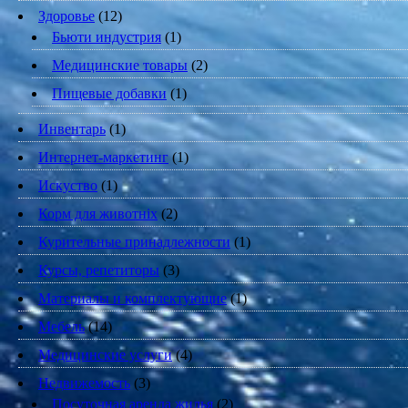
Здоровье
(12)
Бьюти индустрия
(1)
Медицинские товары
(2)
Пищевые добавки
(1)
Инвентарь
(1)
Интернет-маркетинг
(1)
Искуство
(1)
Корм для животніх
(2)
Курительные принадлежности
(1)
Курсы, репетиторы
(3)
Материалы и комплектующие
(1)
Мебель
(14)
Медицинские услуги
(4)
Недвижемость
(3)
Посуточная аренда жилья
(2)