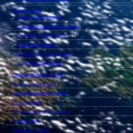
Оборудование
(24)
Аренда оборудования
(1)
Парикмахерское оборудование
(2)
Складское оборудование
(1)
Спецоборудование
(4)
Спортивное оборудование
(1)
Электрооборудование
(3)
Образовательные услуги
(1)
Одежда и аксессуары
(1)
Организация мероприятий
(2)
Отдых,туризм
(2)
Отопительное оборудование
(3)
Охрана труда
(1)
Полезное для Ума
(5)