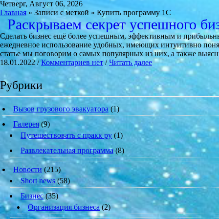
Четверг, Август 06, 2026
Главная
» Записи с меткой » Купить программу 1С
Раскрываем секрет успешного би
Сделать бизнес ещё более успешным, эффективным и прибыльны
ежедневное использование удобных, имеющих интуитивно поня
статье мы поговорим о самых популярных из них, а также выясн
18.01.2022 /
Комментариев нет
/
Читать далее
Рубрики
Вызов грузового эвакуатора
(1)
Галерея
(9)
Путешествовать с пракк ру
(1)
Развлекательная программа
(8)
Новости
(215)
Short news
(58)
Бизнес
(35)
Организация бизнеса
(2)