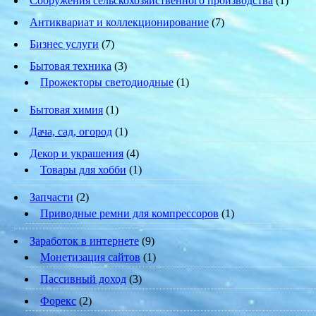
Cооружения сельскохозяйственного производства
(1)
Антиквариат и коллекционирование
(7)
Бизнес услуги
(7)
Бытовая техника
(3)
Прожекторы светодиодные
(1)
Бытовая химия
(1)
Дача, сад, огород
(1)
Декор и украшения
(4)
Товары для хобби
(1)
Запчасти
(2)
Приводные ремни для компрессоров
(1)
Заработок в интернете
(9)
Монетизация сайтов
(1)
Пассивный доход
(3)
Форекс
(2)