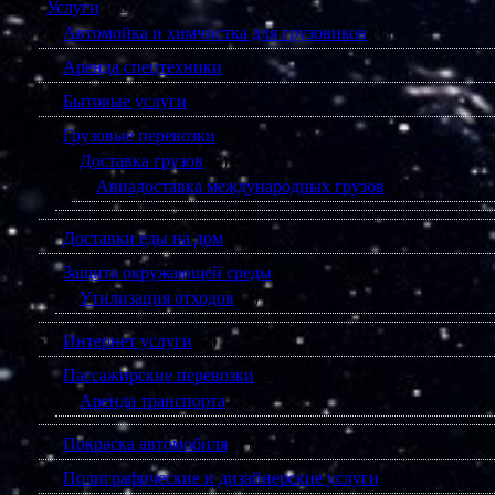
Услуги
(66)
Автомойка и химчистка для грузовиков
(1)
Аренда спецтехники
(1)
Бытовые услуги
(1)
Грузовые перевозки
(5)
Доставка грузов
(2)
Авиадоставка международных грузов
(1)
Доставки еды на дом
(14)
Защита окружающей среды
(2)
Утилизация отходов
(2)
Интернет услуги
(2)
Пассажирские перевозки
(3)
Аренда транспорта
(1)
Покраска автомобиля
(1)
Полиграфические и дизайнерские услуги
(3)