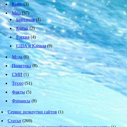
Кино
(3)
Мир
(37)
Британия
(3)
Китай
(2)
Россия
(4)
США и Канада
(9)
Мода
(6)
Политика
(8)
СМИ
(1)
Техно
(51)
Факты
(5)
Финансы
(8)
Сервис розкрутки сайтов
(1)
Статьи
(269)