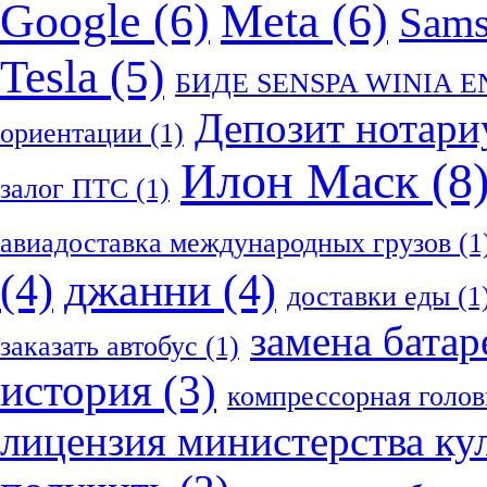
Google
(6)
Meta
(6)
Sam
Tesla
(5)
БИДЕ SENSPA WINIA 
Депозит нотари
ориентации
(1)
Илон Маск
(8
залог ПТС
(1)
авиадоставка международных грузов
(1
(4)
джанни
(4)
доставки еды
(1
замена батар
заказать автобус
(1)
история
(3)
компрессорная голов
лицензия министерства ку