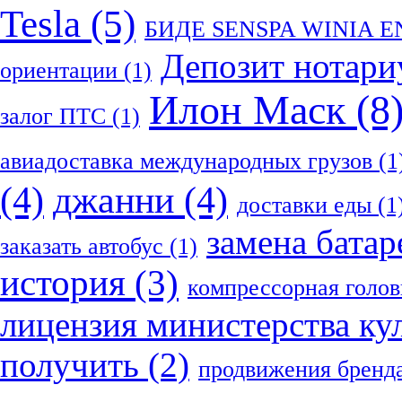
Tesla
(5)
БИДЕ SENSPA WINIA 
Депозит нотари
ориентации
(1)
Илон Маск
(8
залог ПТС
(1)
авиадоставка международных грузов
(1
(4)
джанни
(4)
доставки еды
(1
замена батар
заказать автобус
(1)
история
(3)
компрессорная голов
лицензия министерства ку
получить
(2)
продвижения бренд