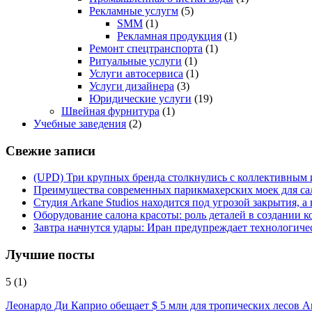
Рекламные услугм
(5)
SMM
(1)
Рекламная продукция
(1)
Ремонт спецтранспорта
(1)
Ритуальные услуги
(1)
Услуги автосервиса
(1)
Услуги дизайнера
(3)
Юридические услуги
(19)
Швейная фурнитура
(1)
Учебные заведения
(2)
Свежие записи
(UPD) Три крупных бренда столкнулись с коллективным и
Преимущества современных парикмахерских моек для са
Студия Arkane Studios находится под угрозой закрытия, 
Оборудование салона красоты: роль деталей в создании 
Завтра начнутся удары: Иран предупреждает технологич
Лучшие посты
5
(1)
Леонардо Ди Каприо обещает $ 5 млн для тропических лесов 