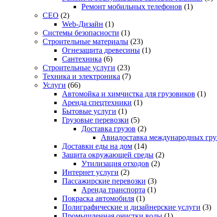
Ремонт мобильных телефонов
(1)
СЕО
(2)
Web-Дизайн
(1)
Системы безопасности
(1)
Строительные материалы
(23)
Огнезащита древесины
(1)
Сантехника
(6)
Строительные услуги
(23)
Техника и электроника
(7)
Услуги
(66)
Автомойка и химчистка для грузовиков
(1)
Аренда спецтехники
(1)
Бытовые услуги
(1)
Грузовые перевозки
(5)
Доставка грузов
(2)
Авиадоставка международных гру
Доставки еды на дом
(14)
Защита окружающей среды
(2)
Утилизация отходов
(2)
Интернет услуги
(2)
Пассажирские перевозки
(3)
Аренда транспорта
(1)
Покраска автомобиля
(1)
Полиграфические и дизайнерские услуги
(3)
Промышленная очистки воды
(1)