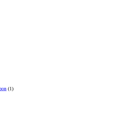
зов
(1)