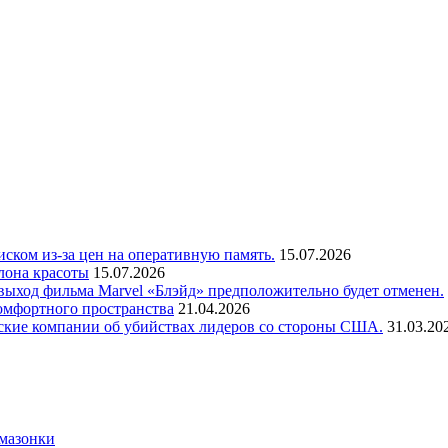
ском из-за цен на оперативную память.
15.07.2026
лона красоты
15.07.2026
а выход фильма Marvel «Блэйд» предположительно будет отменен.
комфортного пространства
21.04.2026
еские компании об убийствах лидеров со стороны США.
31.03.20
Амазонки