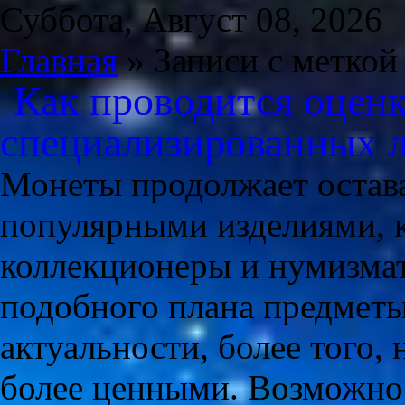
Суббота, Август 08, 2026
Главная
» Записи с меткой
Как проводится оценк
специализированных 
Монеты продолжает остав
популярными изделиями, 
коллекционеры и нумизмат
подобного плана предметы
актуальности, более того,
более ценными. Возможно