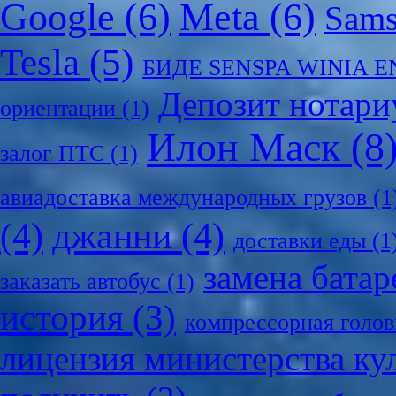
Google
(6)
Meta
(6)
Sam
Tesla
(5)
БИДЕ SENSPA WINIA 
Депозит нотари
ориентации
(1)
Илон Маск
(8
залог ПТС
(1)
авиадоставка международных грузов
(1
(4)
джанни
(4)
доставки еды
(1
замена батар
заказать автобус
(1)
история
(3)
компрессорная голов
лицензия министерства ку