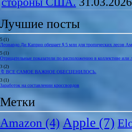
стороны США.
31.03.2026
Лучшие посты
5
(1)
Леонардо Ди Каприо обещает $ 5 млн для тропических лесов А
5
(1)
Отрицательные показатели по расположению в коллективе или
3
(2)
🔖 ВСЕ САМОЕ ВАЖНОЕ ОБЕСЦЕНИЛОСЬ.
3
(1)
Заработок на составлении кроссвордов
Метки
Apple
(7)
Amazon
(4)
El