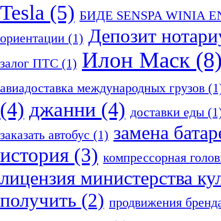
Tesla
(5)
БИДЕ SENSPA WINIA 
Депозит нотари
ориентации
(1)
Илон Маск
(8
залог ПТС
(1)
авиадоставка международных грузов
(1
(4)
джанни
(4)
доставки еды
(1
замена батар
заказать автобус
(1)
история
(3)
компрессорная голов
лицензия министерства ку
получить
(2)
продвижения бренд