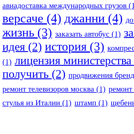
авиадоставка международных грузов
(
версаче
(4)
джанни
(4)
до
жизнь
(3)
з
заказать автобус
(1)
история
(3)
идея
(2)
компрес
лицензия министерства
(1)
получить
(2)
продвижения брен
ремонт телевизоров москва
(1)
ремонт
стулья из Италии
(1)
штамп
(1)
щебень