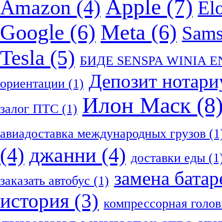
Apple
(7)
Amazon
(4)
El
Google
(6)
Meta
(6)
Sam
Tesla
(5)
БИДЕ SENSPA WINIA 
Депозит нотари
ориентации
(1)
Илон Маск
(8
залог ПТС
(1)
авиадоставка международных грузов
(1
(4)
джанни
(4)
доставки еды
(1
замена батар
заказать автобус
(1)
история
(3)
компрессорная голов