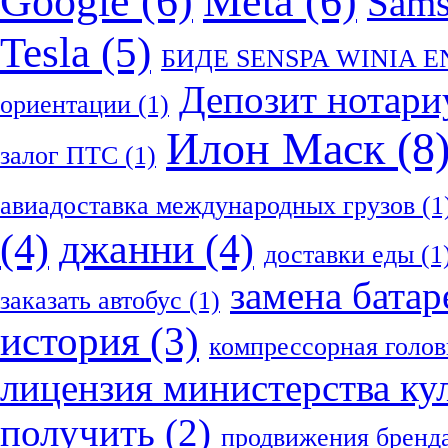
Google
(6)
Meta
(6)
Sam
Tesla
(5)
БИДЕ SENSPA WINIA 
Депозит нотари
ориентации
(1)
Илон Маск
(8
залог ПТС
(1)
авиадоставка международных грузов
(1
(4)
джанни
(4)
доставки еды
(1
замена батар
заказать автобус
(1)
история
(3)
компрессорная голов
лицензия министерства ку
получить
(2)
продвижения бренд