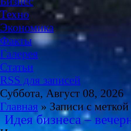
Бизнес
Техно
Экономика
Факты
Галерея
Статьи
RSS для записей
Суббота, Август 08, 2026
Главная
» Записи с меткой
Идея бизнеса – вечер