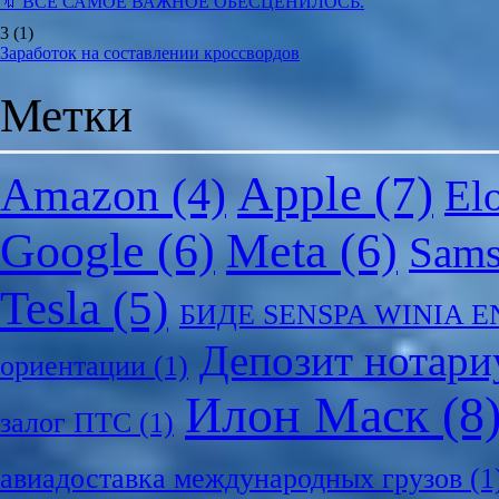
🔖 ВСЕ САМОЕ ВАЖНОЕ ОБЕСЦЕНИЛОСЬ.
3
(1)
Заработок на составлении кроссвордов
Метки
Apple
(7)
Amazon
(4)
El
Google
(6)
Meta
(6)
Sam
Tesla
(5)
БИДЕ SENSPA WINIA 
Депозит нотари
ориентации
(1)
Илон Маск
(8
залог ПТС
(1)
авиадоставка международных грузов
(1