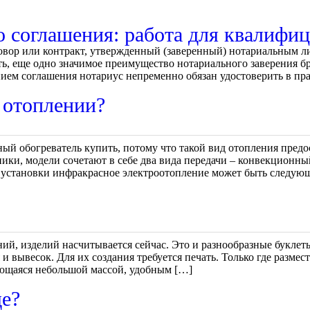
о соглашения: работа для квалифи
вор или контракт, утвержденный (заверенный) нотариальным ли
ь, еще одно значимое преимущество нотариального заверения бр
нием соглашения нотариус непременно обязан удостоверить в пр
 отоплении?
й обогреватель купить, потому что такой вид отопления предо
ники, модели сочетают в себе два вида передачи – конвекционн
 установки инфракрасное электроотопление может быть следую
й, изделий насчитывается сейчас. Это и разнообразные буклеты
 и вывесок. Для их создания требуется печать. Только где разм
ающаяся небольшой массой, удобным […]
де?