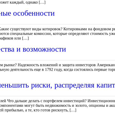
может каждый, однако […]
вные особенности
Какие существуют виды котировок? Котировками на фондовом 
маются специальные комиссии, которые определяют стоимость у
рафиков или […]
тва и возможности
ом рынке? Надежность вложений и защита инвесторов Американ
ую деятельность еще в 1792 году, когда состоялись первые тор
еньшить риски, распределяя капит
лей Что дальше делать с портфелем инвестиций? Инвестиционн
компонентами могут быть недвижимость и золото, опционы и ак
й прибылью, а те, кто готов рискнуть, […]