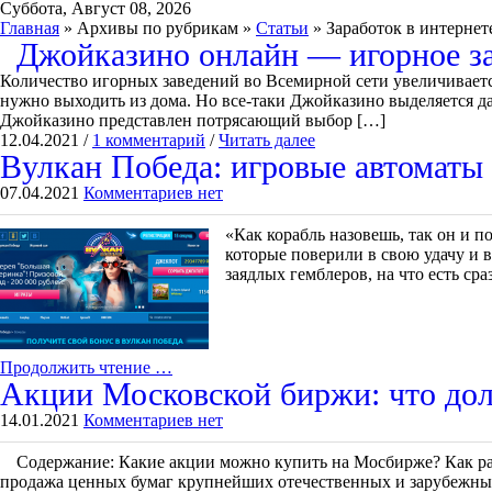
Суббота, Август 08, 2026
Главная
» Архивы по рубрикам »
Статьи
» Заработок в интернет
Джойказино онлайн — игорное зав
Количество игорных заведений во Всемирной сети увеличивается
нужно выходить из дома. Но все-таки Джойказино выделяется даж
Джойказино представлен потрясающий выбор […]
12.04.2021 /
1 комментарий
/
Читать далее
Вулкан Победа: игровые автоматы
07.04.2021
Комментариев нет
«Как корабль назовешь, так он и 
которые поверили в свою удачу и 
заядлых гемблеров, на что есть ср
Продолжить чтение …
Акции Московской биржи: что дол
14.01.2021
Комментариев нет
Содержание: Какие акции можно купить на Мосбирже? Как раб
продажа ценных бумаг крупнейших отечественных и зарубежны