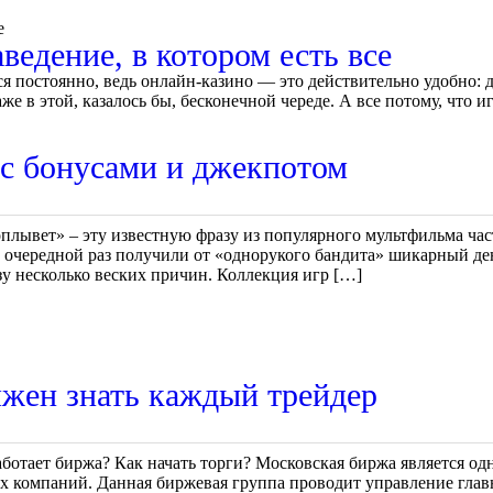
е
едение, в котором есть все
 постоянно, ведь онлайн-казино — это действительно удобно: д
е в этой, казалось бы, бесконечной череде. А все потому, что и
 с бонусами и джекпотом
поплывет» – эту известную фразу из популярного мультфильма ч
в очередной раз получили от «однорукого бандита» шикарный де
азу несколько веских причин. Коллекция игр […]
жен знать каждый трейдер
отает биржа? Как начать торги? Московская биржа является од
х компаний. Данная биржевая группа проводит управление гла