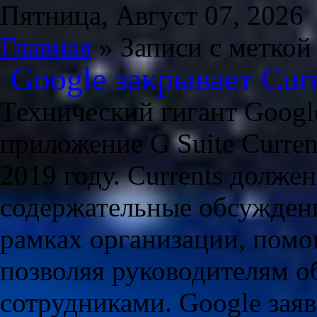
Пятница, Август 07, 2026
Главная
» Записи с меткой
Google закрывает Curr
Технический гигант Google
приложение G Suite Curren
2019 году. Currents долже
содержательные обсуждени
рамках организации, помог
позволяя руководителям о
сотрудниками. Google зая