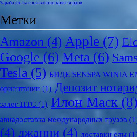
Заработок на составлении кроссвордов
Метки
Apple
(7)
Amazon
(4)
El
Google
(6)
Meta
(6)
Sam
Tesla
(5)
БИДЕ SENSPA WINIA 
Депозит нотари
ориентации
(1)
Илон Маск
(8
залог ПТС
(1)
авиадоставка международных грузов
(1
(4)
джанни
(4)
доставки еды
(1