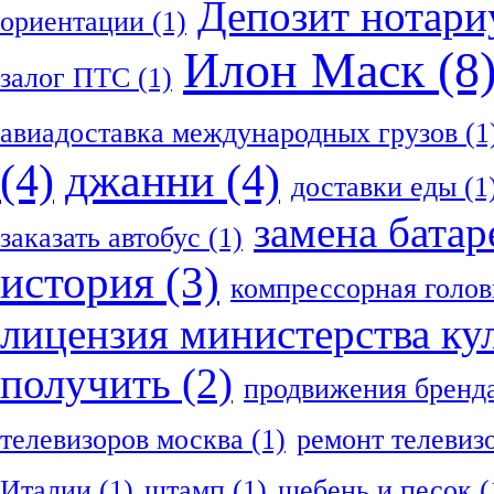
Депозит нотари
ориентации
(1)
Илон Маск
(8
залог ПТС
(1)
авиадоставка международных грузов
(1
(4)
джанни
(4)
доставки еды
(1
замена батар
заказать автобус
(1)
история
(3)
компрессорная голов
лицензия министерства ку
получить
(2)
продвижения бренд
телевизоров москва
(1)
ремонт телевиз
Италии
(1)
штамп
(1)
щебень и песок
(