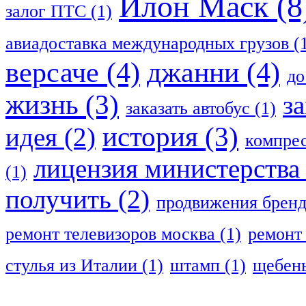
Илон Маск
(8
залог ПТС
(1)
авиадоставка международных грузов
(
версаче
(4)
джанни
(4)
до
жизнь
(3)
з
заказать автобус
(1)
история
(3)
идея
(2)
компрес
лицензия министерства
(1)
получить
(2)
продвижения брен
ремонт телевизоров москва
(1)
ремонт
стулья из Италии
(1)
штамп
(1)
щебень