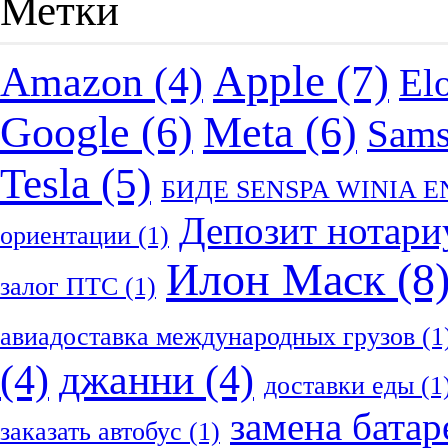
Метки
Apple
(7)
Amazon
(4)
El
Google
(6)
Meta
(6)
Sam
Tesla
(5)
БИДЕ SENSPA WINIA 
Депозит нотари
ориентации
(1)
Илон Маск
(8
залог ПТС
(1)
авиадоставка международных грузов
(1
(4)
джанни
(4)
доставки еды
(1
замена батар
заказать автобус
(1)