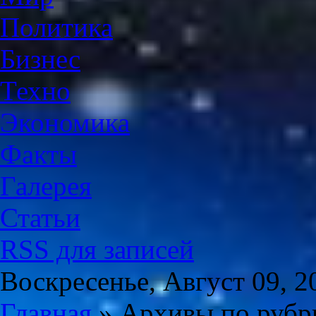
Политика
Бизнес
Техно
Экономика
Факты
Галерея
Статьи
RSS для записей
Воскресенье, Август 09, 2
Главная
» Архивы по рубр