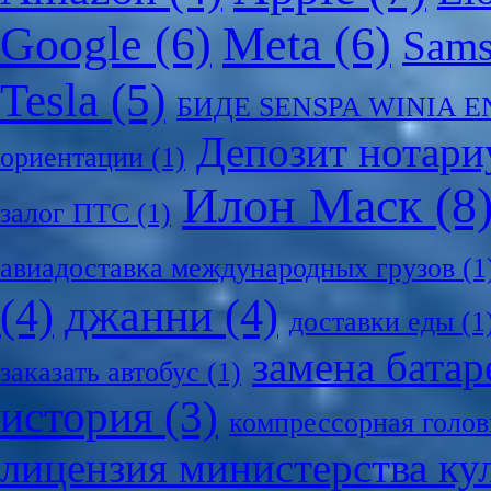
Google
(6)
Meta
(6)
Sam
Tesla
(5)
БИДЕ SENSPA WINIA 
Депозит нотари
ориентации
(1)
Илон Маск
(8
залог ПТС
(1)
авиадоставка международных грузов
(1
(4)
джанни
(4)
доставки еды
(1
замена батар
заказать автобус
(1)
история
(3)
компрессорная голов
лицензия министерства ку