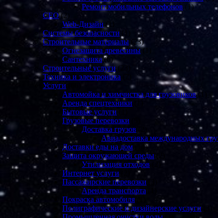
Ремонт мобильных телефонов
(1)
СЕО
(2)
Web-Дизайн
(1)
Системы безопасности
(1)
Строительные материалы
(23)
Огнезащита древесины
(1)
Сантехника
(6)
Строительные услуги
(23)
Техника и электроника
(7)
Услуги
(66)
Автомойка и химчистка для грузовиков
(1)
Аренда спецтехники
(1)
Бытовые услуги
(1)
Грузовые перевозки
(5)
Доставка грузов
(2)
Авиадоставка международных гру
Доставки еды на дом
(14)
Защита окружающей среды
(2)
Утилизация отходов
(2)
Интернет услуги
(2)
Пассажирские перевозки
(3)
Аренда транспорта
(1)
Покраска автомобиля
(1)
Полиграфические и дизайнерские услуги
(3)
Промышленная очистки воды
(1)