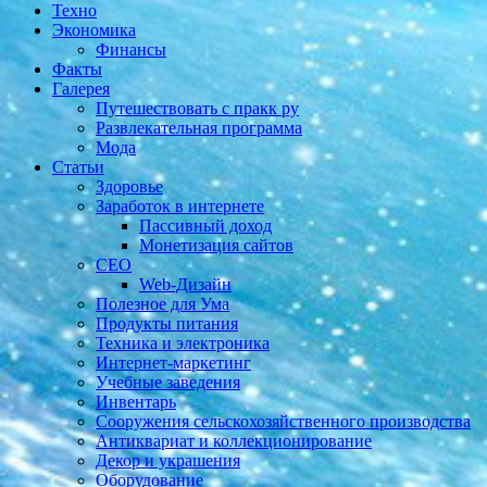
Техно
Экономика
Финансы
Факты
Галерея
Путешествовать с пракк ру
Развлекательная программа
Мода
Статьи
Здоровье
Заработок в интернете
Пассивный доход
Монетизация сайтов
СЕО
Web-Дизайн
Полезное для Ума
Продукты питания
Техника и электроника
Интернет-маркетинг
Учебные заведения
Инвентарь
Cооружения сельскохозяйственного производства
Антиквариат и коллекционирование
Декор и украшения
Оборудование