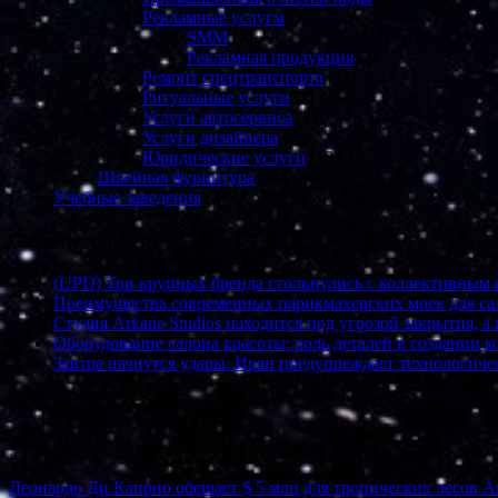
Рекламные услугм
(5)
SMM
(1)
Рекламная продукция
(1)
Ремонт спецтранспорта
(1)
Ритуальные услуги
(1)
Услуги автосервиса
(1)
Услуги дизайнера
(3)
Юридические услуги
(19)
Швейная фурнитура
(1)
Учебные заведения
(2)
Свежие записи
(UPD) Три крупных бренда столкнулись с коллективным и
Преимущества современных парикмахерских моек для са
Студия Arkane Studios находится под угрозой закрытия, 
Оборудование салона красоты: роль деталей в создании 
Завтра начнутся удары: Иран предупреждает технологич
Лучшие посты
5
(1)
Леонардо Ди Каприо обещает $ 5 млн для тропических лесов 