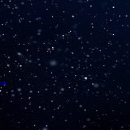
зов
(1)