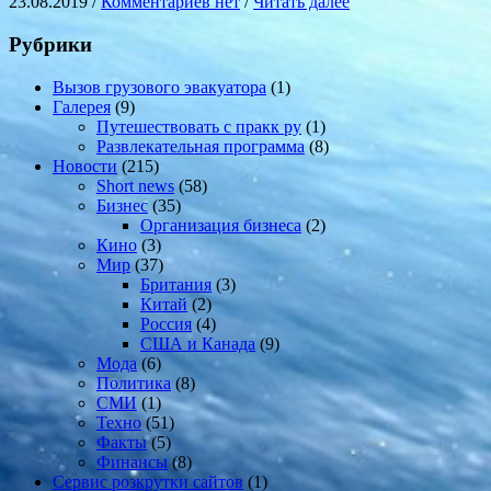
23.08.2019 /
Комментариев нет
/
Читать далее
Рубрики
Вызов грузового эвакуатора
(1)
Галерея
(9)
Путешествовать с пракк ру
(1)
Развлекательная программа
(8)
Новости
(215)
Short news
(58)
Бизнес
(35)
Организация бизнеса
(2)
Кино
(3)
Мир
(37)
Британия
(3)
Китай
(2)
Россия
(4)
США и Канада
(9)
Мода
(6)
Политика
(8)
СМИ
(1)
Техно
(51)
Факты
(5)
Финансы
(8)
Сервис розкрутки сайтов
(1)