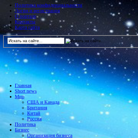
Политика конфиденциальности
Логин и регистрация
О портале
Контакты
Карта сайта
Главная
Short news
Мир
США и Канада
Британия
Китай
Россия
Политика
Бизнес
Организация бизнеса