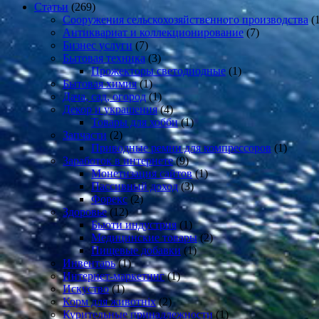
Статьи
(269)
Cооружения сельскохозяйственного производства
(1
Антиквариат и коллекционирование
(7)
Бизнес услуги
(7)
Бытовая техника
(3)
Прожекторы светодиодные
(1)
Бытовая химия
(1)
Дача, сад, огород
(1)
Декор и украшения
(4)
Товары для хобби
(1)
Запчасти
(2)
Приводные ремни для компрессоров
(1)
Заработок в интернете
(9)
Монетизация сайтов
(1)
Пассивный доход
(3)
Форекс
(2)
Здоровье
(12)
Бьюти индустрия
(1)
Медицинские товары
(2)
Пищевые добавки
(1)
Инвентарь
(1)
Интернет-маркетинг
(1)
Искуство
(1)
Корм для животніх
(2)
Курительные принадлежности
(1)