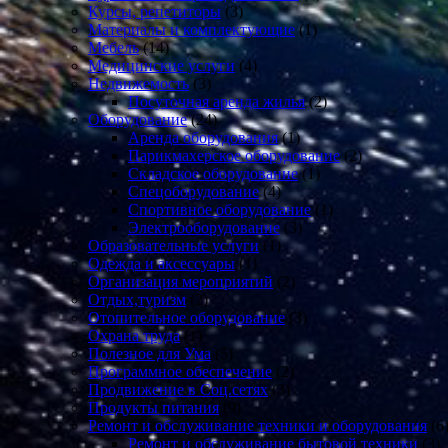
Курсы, репетиторы
(3)
Материалы и комплектующие
(1)
Мебель
(14)
Медицинские услуги
(4)
Недвижемость
(3)
Посуточная аренда жилья
(2)
Оборудование
(24)
Аренда оборудования
(1)
Парикмахерское оборудование
(2)
Складское оборудование
(1)
Спецоборудование
(4)
Спортивное оборудование
(1)
Электрооборудование
(3)
Образовательные услуги
(1)
Одежда и аксессуары
(1)
Организация мероприятий
(2)
Отдых,туризм
(2)
Отопительное оборудование
(3)
Охрана труда
(1)
Полезное для Ума
(5)
Программное обеспечение
(2)
Продвижение в Соц.сетях
(3)
Продукты питания
(9)
Ремонт и обслуживание техники и оборудования
(6
Ремонт и обслуживание бытовой техники
(3)