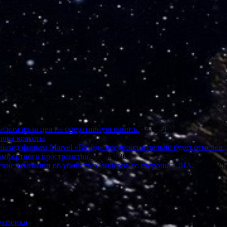
ском из-за цен на оперативную память.
15.07.2026
лона красоты
15.07.2026
а выход фильма Marvel «Блэйд» предположительно будет отменен.
комфортного пространства
21.04.2026
еские компании об убийствах лидеров со стороны США.
31.03.20
Амазонки