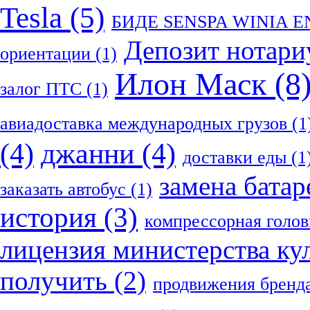
Tesla
(5)
БИДЕ SENSPA WINIA 
Депозит нотари
ориентации
(1)
Илон Маск
(8
залог ПТС
(1)
авиадоставка международных грузов
(1
(4)
джанни
(4)
доставки еды
(1
замена батар
заказать автобус
(1)
история
(3)
компрессорная голов
лицензия министерства ку
получить
(2)
продвижения бренд