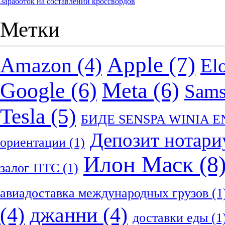
Заработок на составлении кроссвордов
Метки
Apple
(7)
Amazon
(4)
El
Google
(6)
Meta
(6)
Sam
Tesla
(5)
БИДЕ SENSPA WINIA 
Депозит нотари
ориентации
(1)
Илон Маск
(8
залог ПТС
(1)
авиадоставка международных грузов
(1
(4)
джанни
(4)
доставки еды
(1