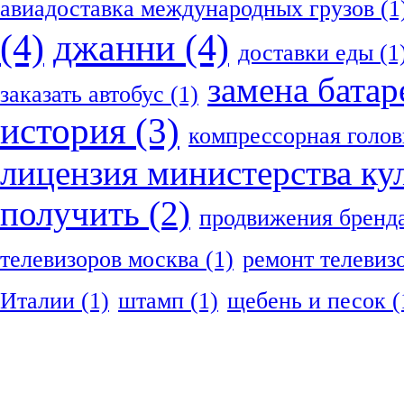
авиадоставка международных грузов
(1
(4)
джанни
(4)
доставки еды
(1
замена батар
заказать автобус
(1)
история
(3)
компрессорная голов
лицензия министерства ку
получить
(2)
продвижения бренд
телевизоров москва
(1)
ремонт телевиз
Италии
(1)
штамп
(1)
щебень и песок
(