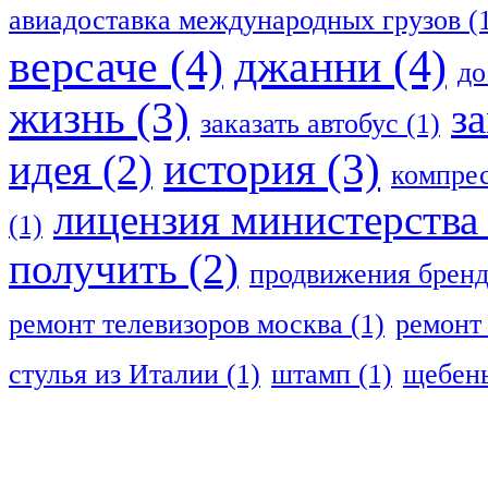
авиадоставка международных грузов
(
версаче
(4)
джанни
(4)
до
жизнь
(3)
з
заказать автобус
(1)
история
(3)
идея
(2)
компрес
лицензия министерства
(1)
получить
(2)
продвижения брен
ремонт телевизоров москва
(1)
ремонт
стулья из Италии
(1)
штамп
(1)
щебень