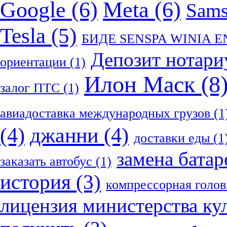
Google
(6)
Meta
(6)
Sam
Tesla
(5)
БИДЕ SENSPA WINIA 
Депозит нотари
ориентации
(1)
Илон Маск
(8
залог ПТС
(1)
авиадоставка международных грузов
(1
(4)
джанни
(4)
доставки еды
(1
замена батар
заказать автобус
(1)
история
(3)
компрессорная голов
лицензия министерства ку