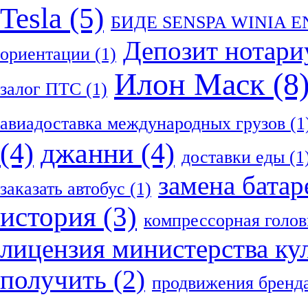
Tesla
(5)
БИДЕ SENSPA WINIA 
Депозит нотари
ориентации
(1)
Илон Маск
(8
залог ПТС
(1)
авиадоставка международных грузов
(1
(4)
джанни
(4)
доставки еды
(1
замена батар
заказать автобус
(1)
история
(3)
компрессорная голов
лицензия министерства ку
получить
(2)
продвижения бренд