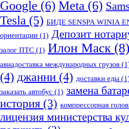
Google
(6)
Meta
(6)
Sam
Tesla
(5)
БИДЕ SENSPA WINIA 
Депозит нотари
ориентации
(1)
Илон Маск
(8
залог ПТС
(1)
авиадоставка международных грузов
(1
(4)
джанни
(4)
доставки еды
(1
замена батар
заказать автобус
(1)
история
(3)
компрессорная голов
лицензия министерства ку