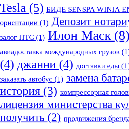
Tesla
(5)
БИДЕ SENSPA WINIA 
Депозит нотари
ориентации
(1)
Илон Маск
(8
залог ПТС
(1)
авиадоставка международных грузов
(1
(4)
джанни
(4)
доставки еды
(1
замена батар
заказать автобус
(1)
история
(3)
компрессорная голов
лицензия министерства ку
получить
(2)
продвижения бренд