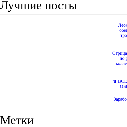
Лучшие посты
Лео
обе
тро
Отрица
по 
колле
🔖 ВС
ОБ
Зарабо
Метки