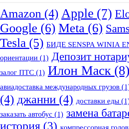
Apple
(7)
Amazon
(4)
El
Google
(6)
Meta
(6)
Sam
Tesla
(5)
БИДЕ SENSPA WINIA 
Депозит нотари
ориентации
(1)
Илон Маск
(8
залог ПТС
(1)
авиадоставка международных грузов
(1
(4)
джанни
(4)
доставки еды
(1
замена батар
заказать автобус
(1)
история
(3)
компрессорная голов