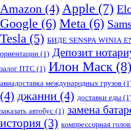
Apple
(7)
Amazon
(4)
El
Google
(6)
Meta
(6)
Sam
Tesla
(5)
БИДЕ SENSPA WINIA 
Депозит нотари
ориентации
(1)
Илон Маск
(8
залог ПТС
(1)
авиадоставка международных грузов
(1
(4)
джанни
(4)
доставки еды
(1
замена батар
заказать автобус
(1)
история
(3)
компрессорная голов