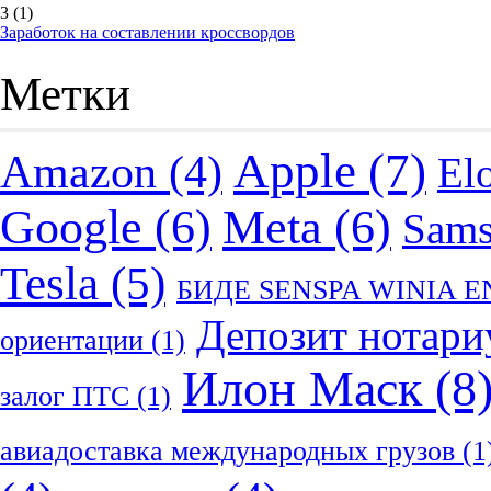
3
(1)
Заработок на составлении кроссвордов
Метки
Apple
(7)
Amazon
(4)
El
Google
(6)
Meta
(6)
Sam
Tesla
(5)
БИДЕ SENSPA WINIA 
Депозит нотари
ориентации
(1)
Илон Маск
(8
залог ПТС
(1)
авиадоставка международных грузов
(1