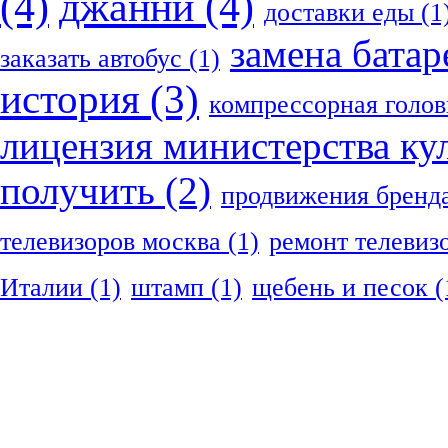
(4)
джанни
(4)
доставки еды
(1
замена батар
заказать автобус
(1)
история
(3)
компрессорная голов
лицензия министерства ку
получить
(2)
продвижения бренд
телевизоров москва
(1)
ремонт телевиз
Италии
(1)
штамп
(1)
щебень и песок
(