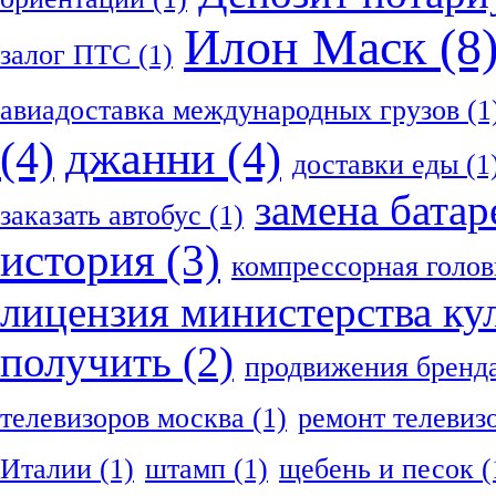
Илон Маск
(8
залог ПТС
(1)
авиадоставка международных грузов
(1
(4)
джанни
(4)
доставки еды
(1
замена батар
заказать автобус
(1)
история
(3)
компрессорная голов
лицензия министерства ку
получить
(2)
продвижения бренд
телевизоров москва
(1)
ремонт телевиз
Италии
(1)
штамп
(1)
щебень и песок
(