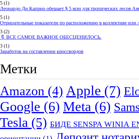
5
(1)
Леонардо Ди Каприо обещает $ 5 млн для тропических лесов А
5
(1)
Отрицательные показатели по расположению в коллективе или
3
(2)
🔖 ВСЕ САМОЕ ВАЖНОЕ ОБЕСЦЕНИЛОСЬ.
3
(1)
Заработок на составлении кроссвордов
Метки
Apple
(7)
Amazon
(4)
El
Google
(6)
Meta
(6)
Sam
Tesla
(5)
БИДЕ SENSPA WINIA 
Депозит нотари
ориентации
(1)