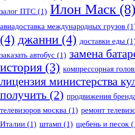
Илон Маск
(8
залог ПТС
(1)
авиадоставка международных грузов
(1
(4)
джанни
(4)
доставки еды
(1
замена батар
заказать автобус
(1)
история
(3)
компрессорная голов
лицензия министерства ку
получить
(2)
продвижения бренд
телевизоров москва
(1)
ремонт телевиз
Италии
(1)
штамп
(1)
щебень и песок
(