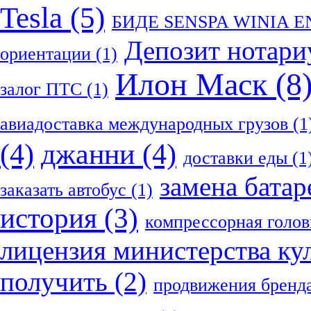
Tesla
(5)
БИДЕ SENSPA WINIA 
Депозит нотари
ориентации
(1)
Илон Маск
(8
залог ПТС
(1)
авиадоставка международных грузов
(1
(4)
джанни
(4)
доставки еды
(1
замена батар
заказать автобус
(1)
история
(3)
компрессорная голов
лицензия министерства ку
получить
(2)
продвижения бренд