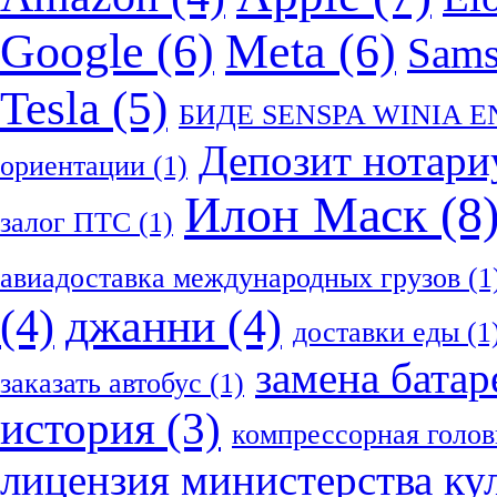
Google
(6)
Meta
(6)
Sam
Tesla
(5)
БИДЕ SENSPA WINIA 
Депозит нотари
ориентации
(1)
Илон Маск
(8
залог ПТС
(1)
авиадоставка международных грузов
(1
(4)
джанни
(4)
доставки еды
(1
замена батар
заказать автобус
(1)
история
(3)
компрессорная голов
лицензия министерства ку