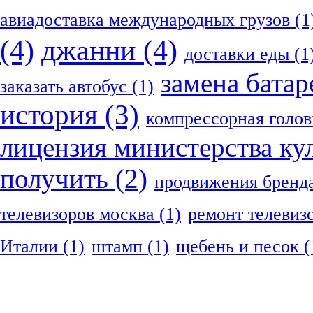
авиадоставка международных грузов
(1
(4)
джанни
(4)
доставки еды
(1
замена батар
заказать автобус
(1)
история
(3)
компрессорная голов
лицензия министерства ку
получить
(2)
продвижения бренд
телевизоров москва
(1)
ремонт телевиз
Италии
(1)
штамп
(1)
щебень и песок
(