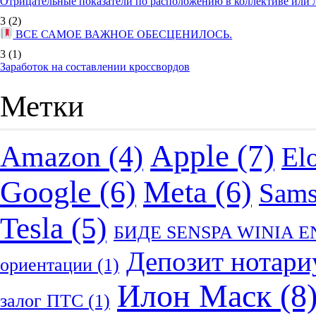
Отрицательные показатели по расположению в коллективе или
3
(2)
ВСЕ САМОЕ ВАЖНОЕ ОБЕСЦЕНИЛОСЬ.
3
(1)
Заработок на составлении кроссвордов
Метки
Apple
(7)
Amazon
(4)
El
Google
(6)
Meta
(6)
Sam
Tesla
(5)
БИДЕ SENSPA WINIA 
Депозит нотари
ориентации
(1)
Илон Маск
(8
залог ПТС
(1)