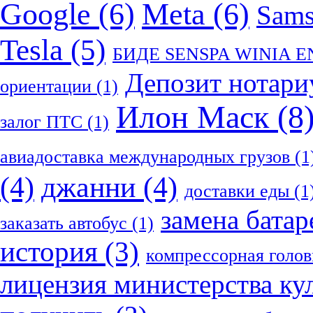
Google
(6)
Meta
(6)
Sam
Tesla
(5)
БИДЕ SENSPA WINIA 
Депозит нотари
ориентации
(1)
Илон Маск
(8
залог ПТС
(1)
авиадоставка международных грузов
(1
(4)
джанни
(4)
доставки еды
(1
замена батар
заказать автобус
(1)
история
(3)
компрессорная голов
лицензия министерства ку