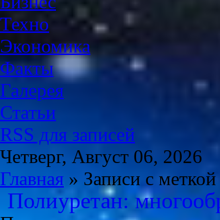
Бизнес
Техно
Экономика
Факты
Галерея
Статьи
RSS для записей
Четверг, Август 06, 2026
Главная
» Записи с меткой
Полиуретан: многообр