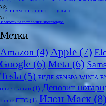
Отрицательные показатели по расположению в коллективе или
3
(2)
🔖 ВСЕ САМОЕ ВАЖНОЕ ОБЕСЦЕНИЛОСЬ.
3
(1)
Заработок на составлении кроссвордов
Метки
Apple
(7)
Amazon
(4)
El
Google
(6)
Meta
(6)
Sam
Tesla
(5)
БИДЕ SENSPA WINIA 
Депозит нотари
ориентации
(1)
Илон Маск
(8
залог ПТС
(1)