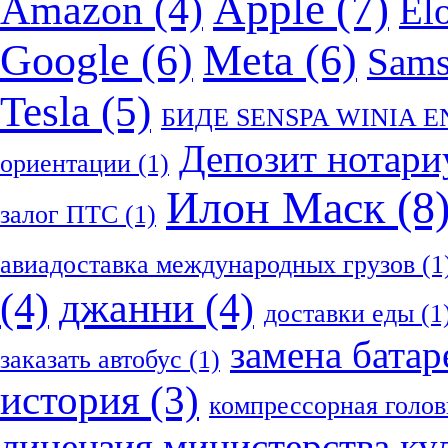
Apple
(7)
Amazon
(4)
El
Google
(6)
Meta
(6)
Sam
Tesla
(5)
БИДЕ SENSPA WINIA 
Депозит нотари
ориентации
(1)
Илон Маск
(8
залог ПТС
(1)
авиадоставка международных грузов
(1
(4)
джанни
(4)
доставки еды
(1
замена батар
заказать автобус
(1)
история
(3)
компрессорная голов
лицензия министерства ку