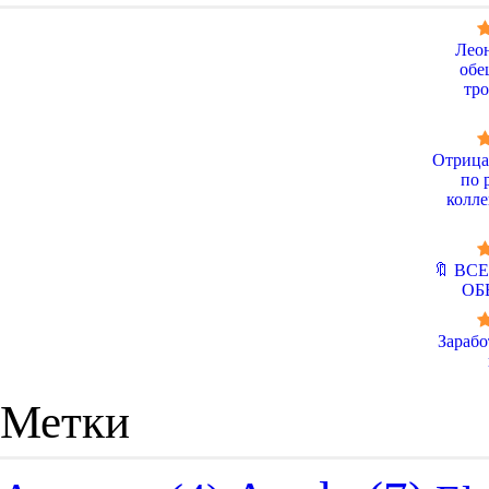
Лео
обе
тро
Отрица
по 
колле
🔖 ВС
ОБ
Зарабо
Метки