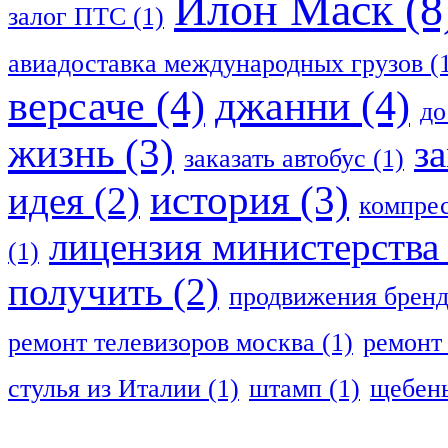
Илон Маск
(8
залог ПТС
(1)
авиадоставка международных грузов
(
версаче
(4)
джанни
(4)
до
жизнь
(3)
з
заказать автобус
(1)
история
(3)
идея
(2)
компрес
лицензия министерства
(1)
получить
(2)
продвижения брен
ремонт телевизоров москва
(1)
ремонт
стулья из Италии
(1)
штамп
(1)
щебень