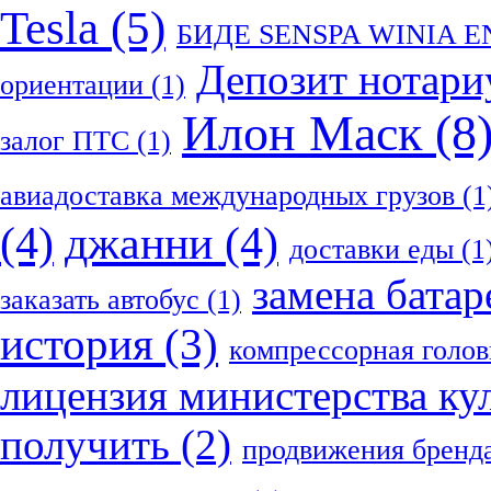
Tesla
(5)
БИДЕ SENSPA WINIA 
Депозит нотари
ориентации
(1)
Илон Маск
(8
залог ПТС
(1)
авиадоставка международных грузов
(1
(4)
джанни
(4)
доставки еды
(1
замена батар
заказать автобус
(1)
история
(3)
компрессорная голов
лицензия министерства ку
получить
(2)
продвижения бренд