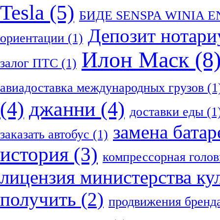
Tesla
(5)
БИДЕ SENSPA WINIA 
Депозит нотари
ориентации
(1)
Илон Маск
(8
залог ПТС
(1)
авиадоставка международных грузов
(1
(4)
джанни
(4)
доставки еды
(1
замена батар
заказать автобус
(1)
история
(3)
компрессорная голов
лицензия министерства ку
получить
(2)
продвижения бренд