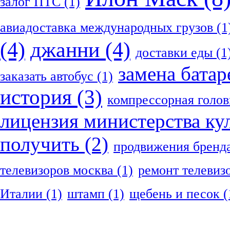
залог ПТС
(1)
авиадоставка международных грузов
(1
(4)
джанни
(4)
доставки еды
(1
замена батар
заказать автобус
(1)
история
(3)
компрессорная голов
лицензия министерства ку
получить
(2)
продвижения бренд
телевизоров москва
(1)
ремонт телевиз
Италии
(1)
штамп
(1)
щебень и песок
(