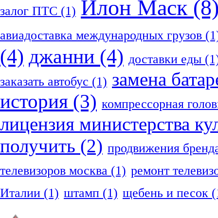
Илон Маск
(8
залог ПТС
(1)
авиадоставка международных грузов
(1
(4)
джанни
(4)
доставки еды
(1
замена батар
заказать автобус
(1)
история
(3)
компрессорная голов
лицензия министерства ку
получить
(2)
продвижения бренд
телевизоров москва
(1)
ремонт телевиз
Италии
(1)
штамп
(1)
щебень и песок
(