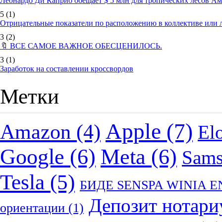
Леонардо Ди Каприо обещает $ 5 млн для тропических лесов А
5
(1)
Отрицательные показатели по расположению в коллективе или
3
(2)
🔖 ВСЕ САМОЕ ВАЖНОЕ ОБЕСЦЕНИЛОСЬ.
3
(1)
Заработок на составлении кроссвордов
Метки
Apple
(7)
Amazon
(4)
El
Google
(6)
Meta
(6)
Sam
Tesla
(5)
БИДЕ SENSPA WINIA 
Депозит нотари
ориентации
(1)